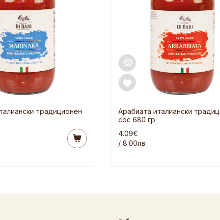
талиански традиционен
Арабиата италиански тради
сос 680 гр
4.09€
/ 8.00лв.