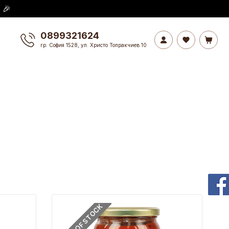
 🎉
0899321624
гр. София 1528, ул. Христо Топракчиев 10
OUT OF STOCK