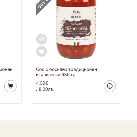
ционен
Сос с босилек традиционен
италиански 680 гр
4.09€
/ 8.00лв.