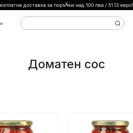
Безплатна доставка за поръчки над 100 лва / 51.13 евро!
и
Доматен сос