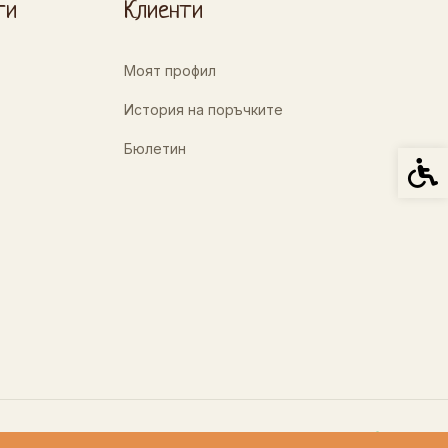
ти
Клиенти
Моят профил
История на поръчките
Бюлетин
Спец