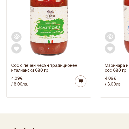
Сос с печен чесън традиционен
Маринара и
италиански 680 гр
сос 680 гр
4.09€
4.09€
/ 8.00лв.
/ 8.00лв.