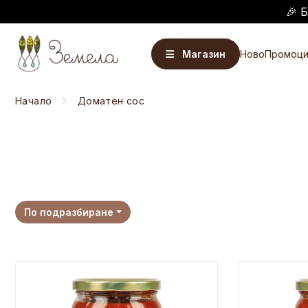
🎉 
Магазин
Ново
Промоци
Начало
Доматен сос
По подразбиране