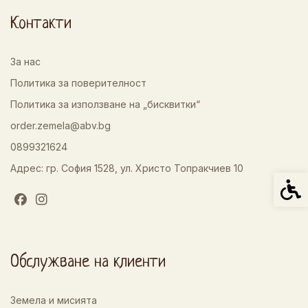
Контакти
За нас
Политика за поверителност
Политика за използване на „бисквитки“
order.zemela@abv.bg
0899321624
Адрес: гр. София 1528, ул. Христо Топракчиев 10
Спец
Обслужване на клиенти
Земела и мисията