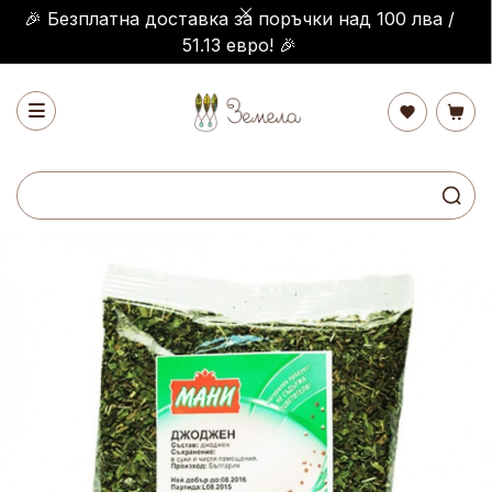
🎉 Безплатна доставка за поръчки над 100 лва /
51.13 евро! 🎉