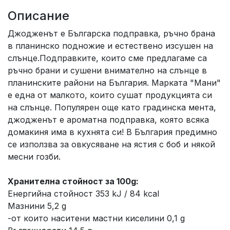
Описание
Джодженът е Българска подправка, ръчно брана
в планинско подножие и естествено изсушен на
слънце.Подправките, които сме предлагаме са
ръчно брани и сушени внимателно на слънце в
планинските райони на България. Марката "Мани"
е една от малкото, които сушат продукцията си
на слънце. Популярен още като градинска мента,
джодженът е ароматна подправка, която всяка
домакиня има в кухнята си! В България предимно
се използва за овкусяване на ястия с боб и някой
месни гозби.
Хранителна стойност за 100g:
Енергийна стойност 353 kJ / 84 kcal
Мазнини 5,2 g
-от които наситени мастни киселини 0,1 g