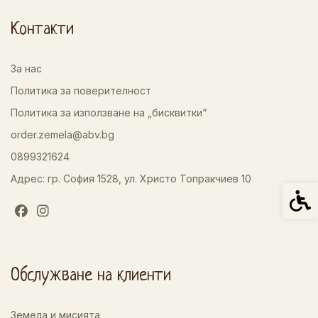
Контакти
За нас
Политика за поверителност
Политика за използване на „бисквитки“
order.zemela@abv.bg
0899321624
Адрес: гр. София 1528, ул. Христо Топракчиев 10
Спец
Обслужване на клиенти
Земела и мисията