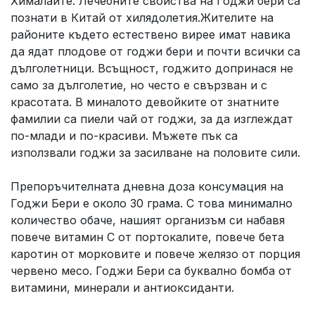
Хималайте. Лечебните свойства на Годжи бери са
познати в Китай от хилядолетия.Жителите на
районите където естествено вирее имат навика
да ядат плодове от годжи бери и почти всички са
дълголетници. Всъщност, годжито допринася не
само за дълголетие, но често е свързван и с
красотата. В миналото девойките от знатните
фамилии са пиели чай от годжи, за да изглеждат
по-млади и по-красиви. Мъжете пък са
използвали годжи за засилване на половите сили.
Препоръчителната дневна доза консумация на
Годжи Бери е около 30 грама. С това минимално
количество обаче, нашият организъм си набавя
повече витамин С от портокалите, повече бета
каротин от морковите и повече желязо от порция
червено месо. Годжи Бери са буквално бомба от
витамини, минерали и антиоксиданти.