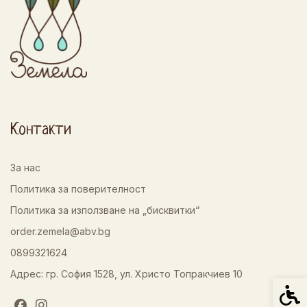
Контакти
За нас
Политика за поверителност
Политика за използване на „бисквитки“
order.zemela@abv.bg
0899321624
Адрес: гр. София 1528, ул. Христо Топракчиев 10
Спец