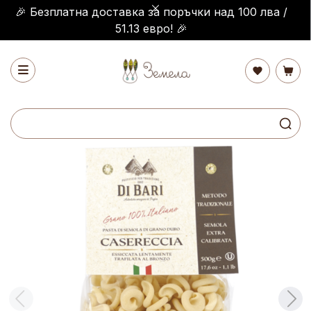
🎉 Безплатна доставка за поръчки над 100 лва /
51.13 евро! 🎉