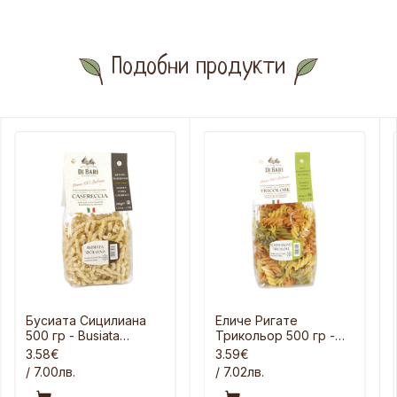
Подобни продукти
Бусиата Сицилиана
Еличе Ригате
500 гр - Busiata
Трикольор 500 гр -
Siciliana
Eliche Rigate
3.58€
3.59€
/ 7.00лв.
/ 7.02лв.