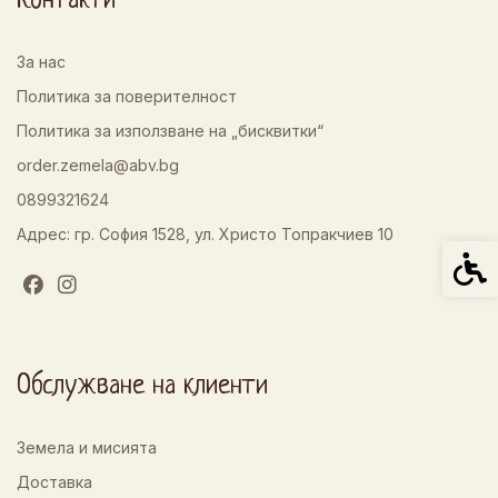
Контакти
За нас
Политика за поверителност
Политика за използване на „бисквитки“
order.zemela@abv.bg
0899321624
Адрес: гр. София 1528, ул. Христо Топракчиев 10
Спец
Обслужване на клиенти
Земела и мисията
Доставка