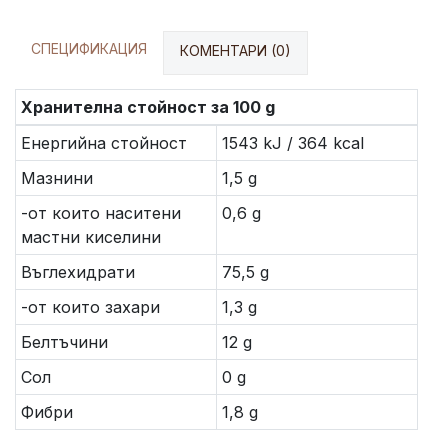
СПЕЦИФИКАЦИЯ
КОМЕНТАРИ (0)
Хранителна стойност за 100 g
Енергийна стойност
1543 kJ / 364 kcal
Мазнини
1,5 g
-от които наситени
0,6 g
мастни киселини
Въглехидрати
75,5 g
-от които захари
1,3 g
Белтъчини
12 g
Сол
0 g
Фибри
1,8 g