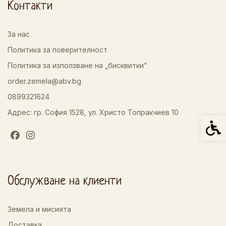
Контакти
За нас
Политика за поверителност
Политика за използване на „бисквитки“
order.zemela@abv.bg
0899321624
Адрес: гр. София 1528, ул. Христо Топракчиев 10
Спец
Обслужване на клиенти
Земела и мисията
Доставка