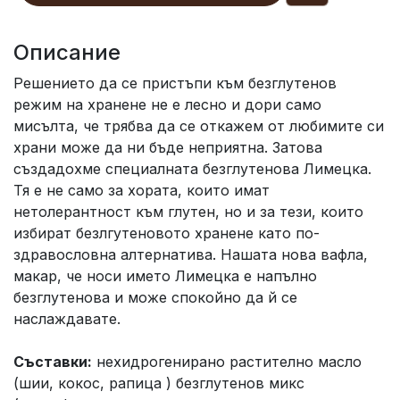
Описание
Решението да се пристъпи към безглутенов
режим на хранене не е лесно и дори само
мисълта, че трябва да се откажем от любимите си
храни може да ни бъде неприятна. Затова
създадохме специалната безглутенова Лимецка.
Тя е не само за хората, които имат
нетолерантност към глутен, но и за тези, които
избират безлгутеновото хранене като по-
здравословна алтернатива. Нашата нова вафла,
макар, че носи името Лимецка е напълно
безглутенова и може спокойно да й се
наслаждавате.
Съставки:
нехидрогенирано растително масло
(шии, кокос, рапица ) безглутенов микс