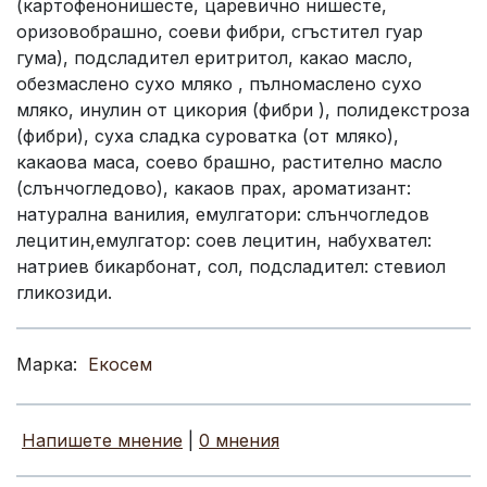
(картофенонишесте, царевично нишесте,
оризовобрашно, соеви фибри, сгъстител гуар
гума), подсладител еритритол, какао масло,
обезмаслено сухо мляко , пълномаслено сухо
мляко, инулин от цикория (фибри ), полидекстроза
(фибри), суха сладка суроватка (от мляко),
какаова маса, соево брашно, растително масло
(слънчогледово), какаов прах, ароматизант:
натурална ванилия, емулгатори: слънчогледов
лецитин,емулгатор: соев лецитин, набухвател:
натриев бикарбонат, сол, подсладител: стевиол
гликозиди.
Марка:
Екосем
Напишете мнение
|
0 мнения