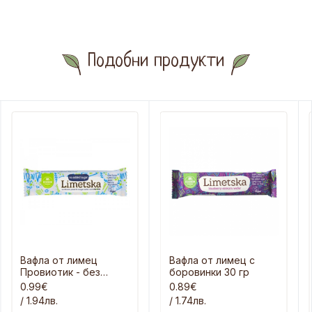
Подобни продукти
Вафла от лимец
Вафла от лимец с
Провиотик - без
боровинки 30 гр
захар 30 гр
0.99€
0.89€
/ 1.94лв.
/ 1.74лв.