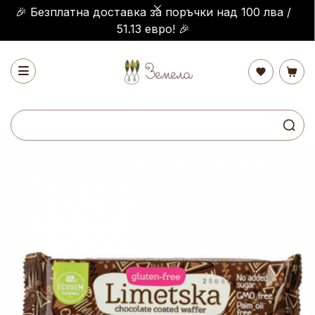
🎉 Безплатна доставка за поръчки над 100 лва /
51.13 евро! 🎉