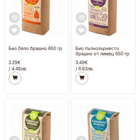
Био бяло брашно 650 гр
Био пълнозърнесто
брашно от лимец 650 гр
2.29€
3.49€
/ 4.48лв.
/ 6.83лв.