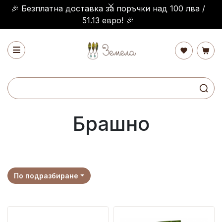
🎉 Безплатна доставка за поръчки над 100 лва /
51.13 евро! 🎉
Брашно
По подразбиране