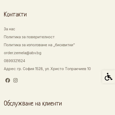
Контакти
За нас
Политика за поверителност
Политика за използване на „бисквитки“
order.zemela@abv.bg
0899321624
Адрес: гр. София 1528, ул. Христо Топракчиев 10
Спец
Обслужване на клиенти