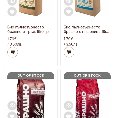
Био пълнозърнесто
Био пълнозърнесто
брашно от ръж 650 гр
брашно от пшеница 650
гр
1.79€
1.79€
/ 3.50лв.
/ 3.50лв.
OUT OF STOCK
OUT OF STOCK