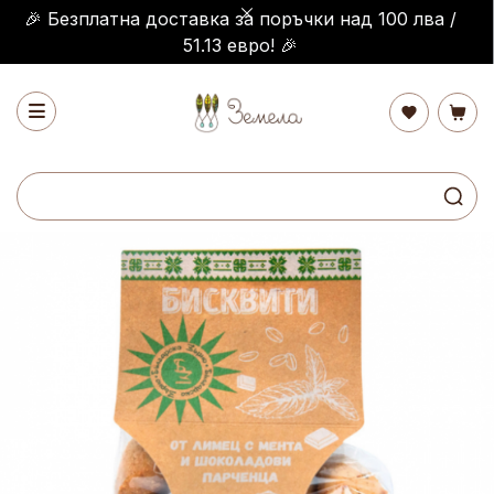
🎉 Безплатна доставка за поръчки над 100 лва /
51.13 евро! 🎉