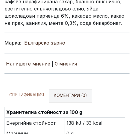
кафява нерафинирана захар, брашно пшенично,
растително слънчогледово олио, яйца,
шоколадови парченца 6%, какаово масло, какао
на прах, ванилия, мента 0,3%, сода бикарбонат.
Марка:
Българско зърно
Напишете мнение
|
0 мнения
СПЕЦИФИКАЦИЯ
КОМЕНТАРИ (0)
Хранителна стойност за 100 g
Енергийна стойност
138 kJ / 33 kcal
Мазнини
0 g