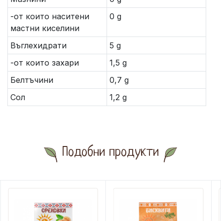
-от които наситени
0 g
мастни киселини
Въглехидрати
5 g
-от които захари
1,5 g
Белтъчини
0,7 g
Сол
1,2 g
Подобни продукти