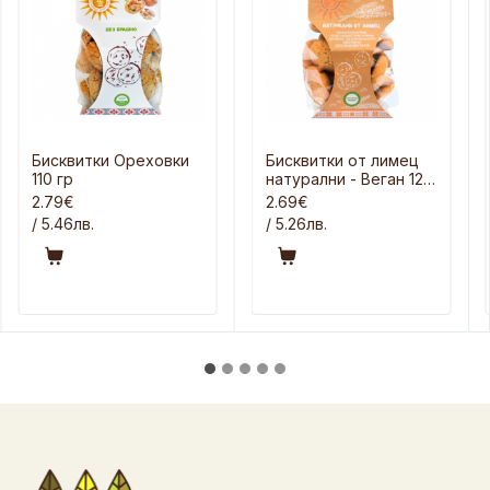
Бисквитки Ореховки
Бисквитки от лимец
110 гр
натурални - Веган 120
гр
2.79€
2.69€
/ 5.46лв.
/ 5.26лв.