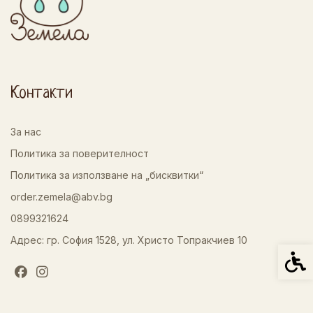
Контакти
За нас
Политика за поверителност
Политика за използване на „бисквитки“
order.zemela@abv.bg
0899321624
Адрес: гр. София 1528, ул. Христо Топракчиев 10
Спец