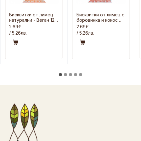
Бисквитки от лимец
Бисквитки от лимец с
натурални - Веган 120
боровинка и кокос
гр
120 гр
2.69€
2.69€
/ 5.26лв.
/ 5.26лв.