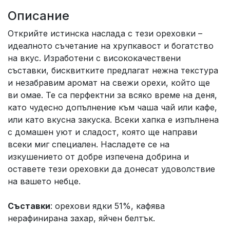
Описание
Открийте истинска наслада с тези ореховки –
идеалното съчетание на хрупкавост и богатство
на вкус. Изработени с висококачествени
съставки, бисквитките предлагат нежна текстура
и незабравим аромат на свежи орехи, който ще
ви омае. Те са перфектни за всяко време на деня,
като чудесно допълнение към чаша чай или кафе,
или като вкусна закуска. Всеки хапка е изпълнена
с домашен уют и сладост, която ще направи
всеки миг специален. Насладете се на
изкушението от добре изпечена добрина и
оставете тези ореховки да донесат удоволствие
на вашето небце.
Съставки
: орехови ядки 51%, кафява
нерафинирана захар, яйчен белтък.