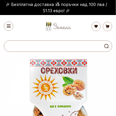
🎉 Безплатна доставка за поръчки над 100 лва /
51.13 евро! 🎉