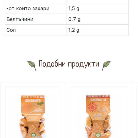
-от които захари
1,5 g
Белтъчини
0,7 g
Сол
1,2 g
Подобни продукти