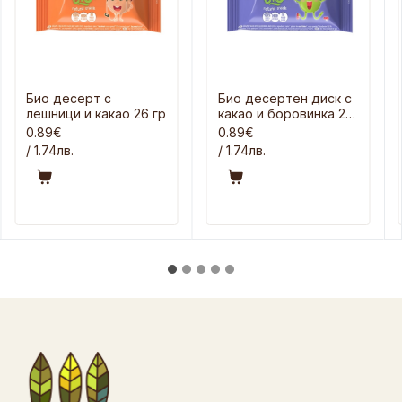
Био десерт с
Био десертен диск с
лешници и какао 26 гр
какао и боровинка 26
гр
0.89€
0.89€
/ 1.74лв.
/ 1.74лв.