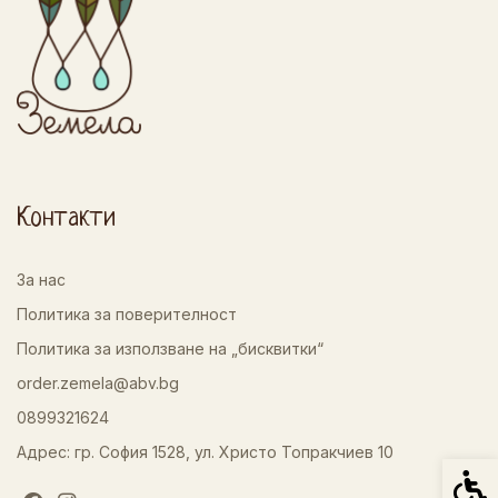
Контакти
За нас
Политика за поверителност
Политика за използване на „бисквитки“
order.zemela@abv.bg
0899321624
Адрес: гр. София 1528, ул. Христо Топракчиев 10
Спец