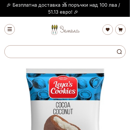
🎉 Безплатна доставка за поръчки над 100 лва /
51.13 евро! 🎉