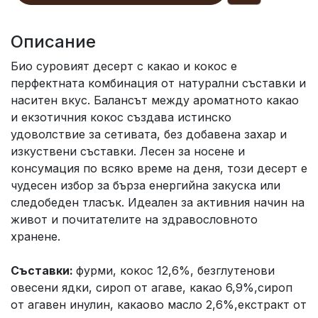
Описание
Био суровият десерт с какао и кокос е
перфектната комбинация от натурални съставки и
наситен вкус. Балансът между ароматното какао
и екзотичния кокос създава истинско
удоволствие за сетивата, без добавена захар и
изкуствени съставки. Лесен за носене и
консумация по всяко време на деня, този десерт е
чудесен избор за бърза енергийна закуска или
следобеден тласък. Идеален за активния начин на
живот и почитателите на здравословното
хранене.
Съставки:
фурми, кокос 12,6%, безглутенови
овесени ядки, сироп от агаве, какао 6,9%,сироп
от агавен инулин, какаово масло 2,6%,екстракт от