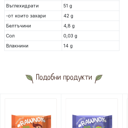
Въглехидрати
51 g
-от които захари
42 g
Белтъчини
4,8 g
Сол
0,03 g
Влакнини
14 g
Подобни продукти