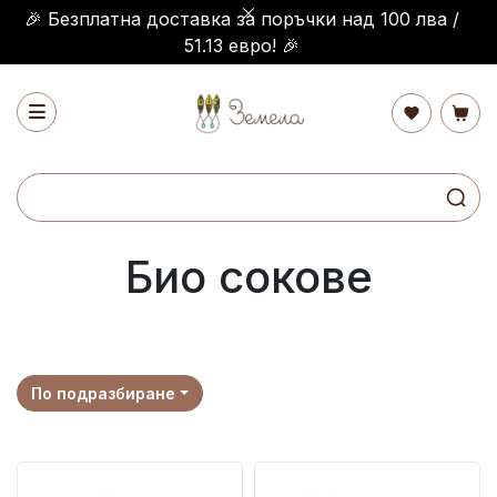
🎉 Безплатна доставка за поръчки над 100 лва /
51.13 евро! 🎉
Био сокове
По подразбиране