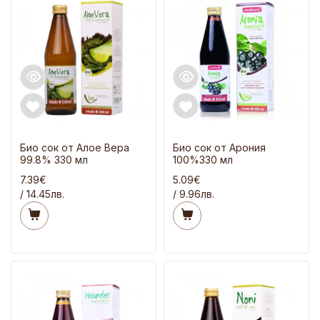
Био сок от Алое Вера
Био сок от Арония
99.8% 330 мл
100%330 мл
7.39€
5.09€
/ 14.45лв.
/ 9.96лв.