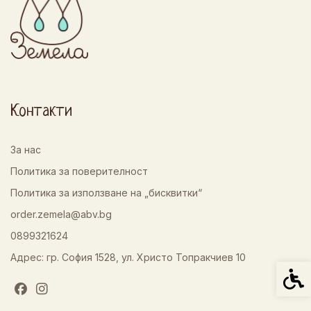
Контакти
За нас
Политика за поверителност
Политика за използване на „бисквитки“
order.zemela@abv.bg
0899321624
Адрес: гр. София 1528, ул. Христо Топракчиев 10
Спец