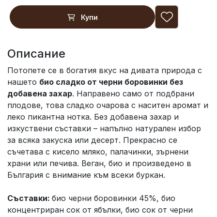
Купи
Описание
Потопете се в богатия вкус на дивата природа с
нашето
био сладко от черни боровинки без
добавена захар
. Направено само от подбрани
плодове, това сладко очарова с наситен аромат и
леко пикантна нотка. Без добавена захар и
изкуствени съставки – напълно натурален избор
за всяка закуска или десерт. Прекрасно се
съчетава с кисело мляко, палачинки, зърнени
храни или печива. Веган, био и произведено в
България с внимание към всеки буркан.
Съставки:
био черни боровинки 45%, био
концентриран сок от ябълки, био сок от черни