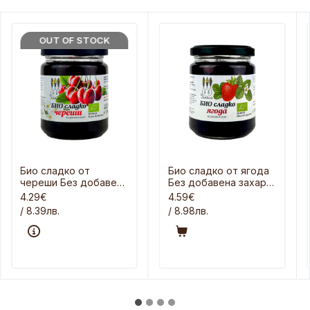
OUT OF STOCK
Био сладко от
Био сладко от ягода
череши Без добавена
Без добавена захар
захар 290 гр
290 гр
4.29€
4.59€
/ 8.39лв.
/ 8.98лв.