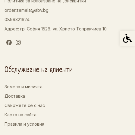
Политика за използване на „бисквитки“
order.zemela@abv.bg
0899321624
Адрес: гр. София 1528, ул. Христо Топракчиев 10
Спец
Обслужване на клиенти
Земела и мисията
Доставка
Свържете се с нас
Карта на сайта
Правила и условия