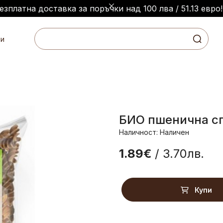
езплатна доставка за поръчки над 100 лва / 51.13 евро!
и
БИО пшенична сп
Наличност: Наличен
1.89€
/ 3.70лв.
Купи