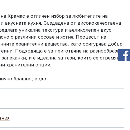
на Крамас е отличен избор за любителите на
и вкусната кухня. Създадена от висококачествена
редлага уникална текстура и великолепен вкус,
асно с различни сосове и ястия. Процесът на
нните хранителни вещества, като осигурява добър
теини. Подходяща е за приготвяне на разнообразни
о запеканки, и е идеална за тези, които се стремят
ни хранителни опции.
нично брашно, вода.
ения