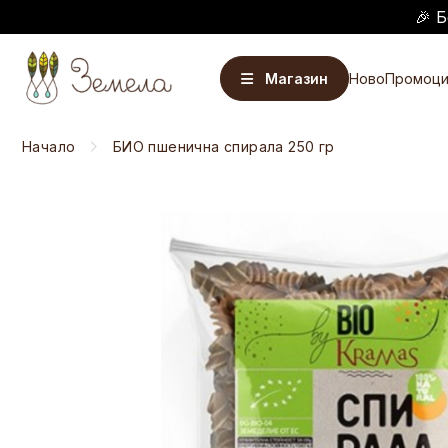
🎉 Б
Магазин
Ново
Промоци
Начало
БИО пшенична спирала 250 гр