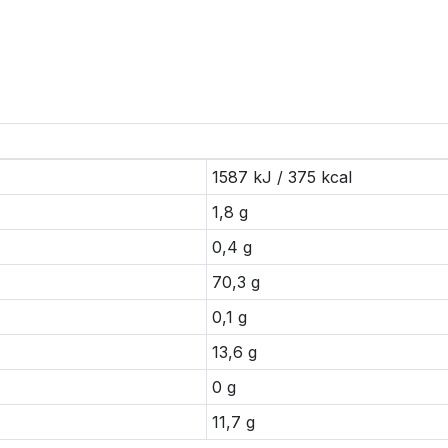
1587 kJ / 375 kcal
1,8 g
0,4 g
70,3 g
0,1 g
13,6 g
0 g
11,7 g