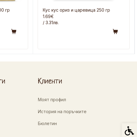
0 гр
Кус кус ориз и царевица 250 гр
1.69€
/ 3.31лв.
ти
Клиенти
Моят профил
История на поръчките
Бюлетин
Спец