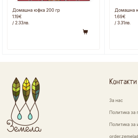
Домашна юфка 200 гр
Домашна ю
1.19€
1.69€
/ 2.33лв.
/ 3.31лв.
Контакти
За нас
Политика за
Политика за 
order.zemela