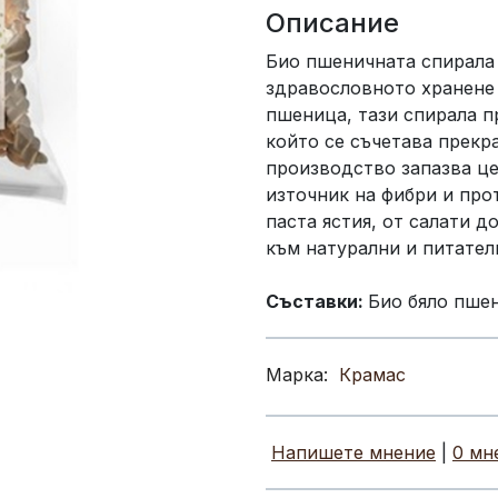
Описание
Био пшеничната спирала 
здравословното хранене 
пшеница, тази спирала п
който се съчетава прекр
производство запазва це
източник на фибри и про
паста ястия, от салати д
към натурални и питател
Съставки:
Био бяло пше
Марка:
Крамас
Напишете мнение
|
0 мн