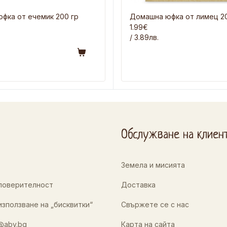
фка от ечемик 200 гр
Домашна юфка от лимец 20
1.99€
/ 3.89лв.
Обслужване на клиен
Земела и мисията
 поверителност
Доставка
използване на „бисквитки“
Свържете се с нас
@abv.bg
Карта на сайта