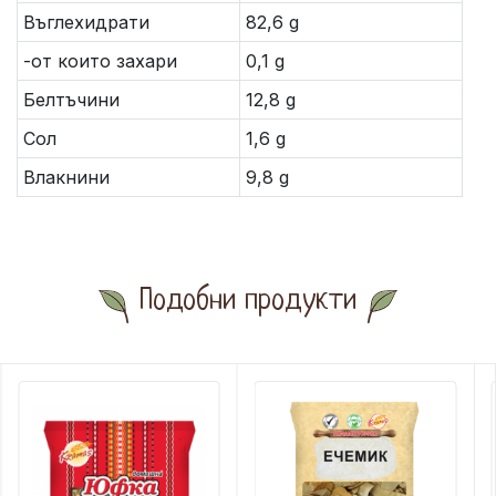
Въглехидрати
82,6 g
-от които захари
0,1 g
Белтъчини
12,8 g
Сол
1,6 g
Влакнини
9,8 g
Подобни продукти