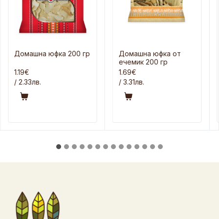
Домашна юфка 200 гр
Домашна юфка от
ечемик 200 гр
1.19€
1.69€
/ 2.33лв.
/ 3.31лв.