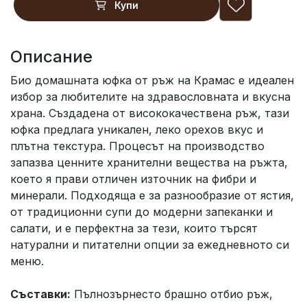
Купи
Описание
Био домашната юфка от ръж на Крамас е идеален
избор за любителите на здравословната и вкусна
храна. Създадена от висококачествена ръж, тази
юфка предлага уникален, леко орехов вкус и
плътна текстура. Процесът на производство
запазва ценните хранителни вещества на ръжта,
което я прави отличен източник на фибри и
минерали. Подходяща е за разнообразие от ястия,
от традиционни супи до модерни запеканки и
салати, и е перфектна за тези, които търсят
натурални и питателни опции за ежедневното си
меню.
Съставки:
Пълнозърнесто брашно отбио ръж,