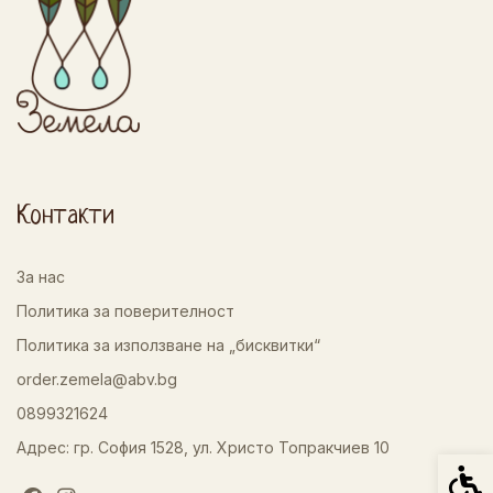
Контакти
За нас
Политика за поверителност
Политика за използване на „бисквитки“
order.zemela@abv.bg
0899321624
Адрес: гр. София 1528, ул. Христо Топракчиев 10
Спец