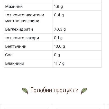
Мазнини
1,8 g
-от които наситени
0,4 g
мастни киселини
Въглехидрати
70,3 g
-от които захари
0,1 g
Белтъчини
13,6 g
Сол
0 g
Влакнини
11,7 g
Подобни продукти