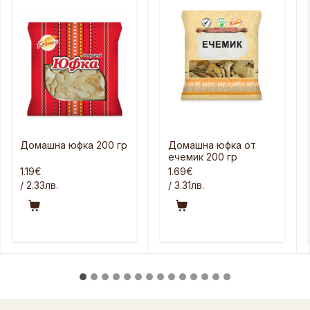
Домашна юфка 200 гр
Домашна юфка от
ечемик 200 гр
1.19€
1.69€
/ 2.33лв.
/ 3.31лв.