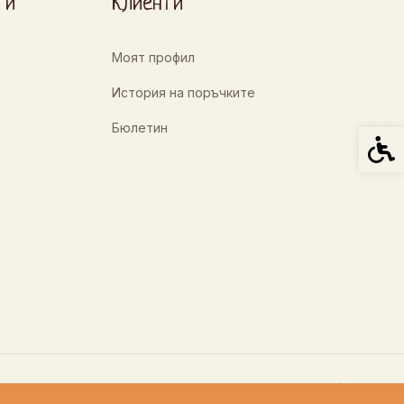
ти
Клиенти
Моят профил
История на поръчките
Бюлетин
Спец