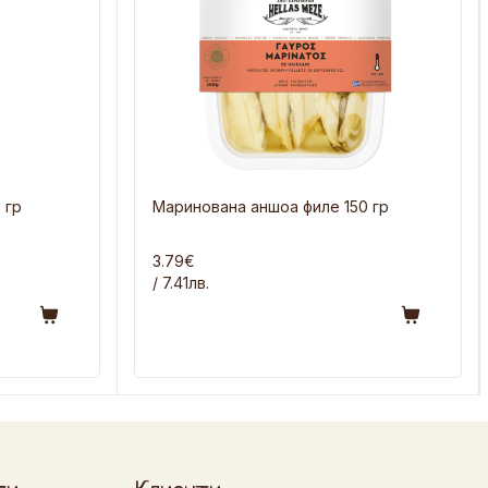
 гр
Маринована аншоа филе 150 гр
3.79€
/ 7.41лв.