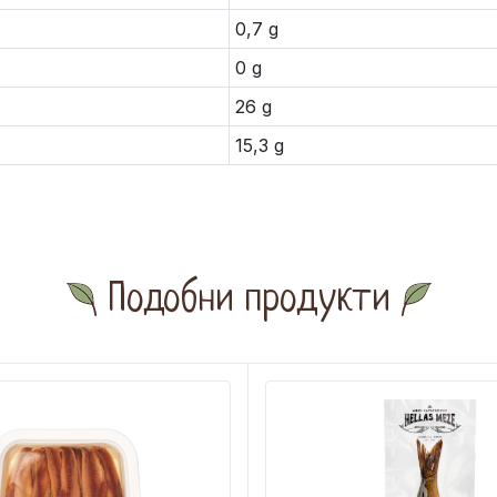
0,7 g
0 g
26 g
15,3 g
Подобни продукти