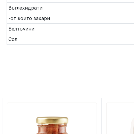
Въглехидрати
-от които захари
Белтъчини
Сол