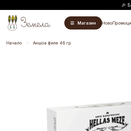
🎉 Б
Магазин
Ново
Промоци
Начало
Аншоа филе 46 гр