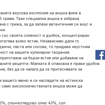
каната вкусова експлозия на аншоа филе в
6 грама. Тази специална аншоа е избрана
на с грижа, за да запази автентичния си вкус и
ки.
 със своята соленост и дълбок, концентриран
огатява всяко ястие. Независимо дали го
ндвичи, паста или сосове, то придава неустоим
ност на вашите кулинарни творения.
приготвяне на бързи ястия или добавяне на
вните рецепти. Малката й опаковка я прави удобна
не, без да се налага да се притеснявате за
 вашето меню и се насладете на истинска
о само висококачествената аншоа може да
%, слънчогледово олио 43%, сол