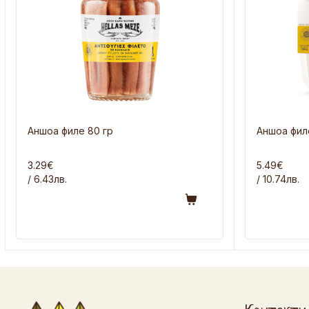
Аншоа филе 80 гр
Аншоа филе
3.29€
5.49€
/ 6.43лв.
/ 10.74лв.