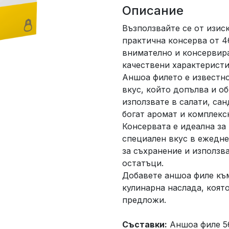
Описание
Възползвайте се от изис
практична консерва от 4
внимателно и консервира
качествени характеристи
Аншоа филето е известно
вкус, който допълва и об
използвате в салати, са
богат аромат и комплекс
Консервата е идеална за 
специален вкус в ежедне
за съхранение и използва
остатъци.
Добавете аншоа филе към
кулинарна наслада, коят
предложи.
Съставки:
Аншоа филе 56