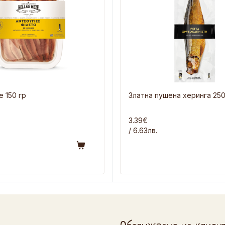
 150 гр
Златна пушена херинга 250
3.39€
/ 6.63лв.