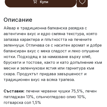
Купи
Описание
Айвар е традиционна балканска разядка с
автентичен вкус и едро смляна текстура, която
запазва характера и плътността на печените
зеленчуци. Отличава се с наситен аромат и добре
балансиран вкус с мека сладост и леко опушени
нотки. Подходящ е за намазване върху хляб,
брускети и тостове, както и като допълнение към
месни и зеленчукови ястия или гарнитура към
скара. Продуктът придава завършеност и
традиционен вкус на всяка трапеза.
Съставки:
печени червени чушки 75,5%, печен
патладжан 13%, слънчогледово олио 10%,
готварска сол 1,5%