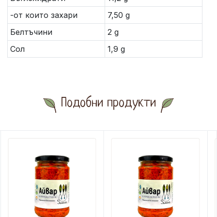
-от които захари
7,50 g
Белтъчини
2 g
Сол
1,9 g
Подобни продукти