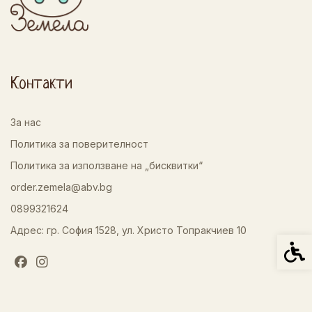
Контакти
За нас
Политика за поверителност
Политика за използване на „бисквитки“
order.zemela@abv.bg
0899321624
Адрес: гр. София 1528, ул. Христо Топракчиев 10
Спец