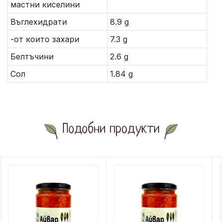
мастни киселини
Въглехидрати
8.9 g
-от които захари
7.3 g
Белтъчини
2.6 g
Сол
1.84 g
Подобни продукти