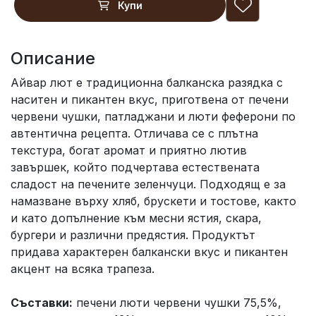
Купи
Описание
Айвар лют е традиционна балканска разядка с
наситен и пикантен вкус, приготвена от печени
червени чушки, патладжани и люти феферони по
автентична рецепта. Отличава се с плътна
текстура, богат аромат и приятно лютив
завършек, който подчертава естествената
сладост на печените зеленчуци. Подходящ е за
намазване върху хляб, брускети и тостове, както
и като допълнение към месни ястия, скара,
бургери и различни предястия. Продуктът
придава характерен балкански вкус и пикантен
акцент на всяка трапеза.
Съставки:
печени люти червени чушки 75,5%,