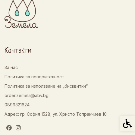
Контакти
За нас
Политика за поверителност
Политика за използване на „бисквитки“
order.zemela@abv.bg
0899321624
Адрес: гр. София 1528, ул. Христо Топракчиев 10
Спец